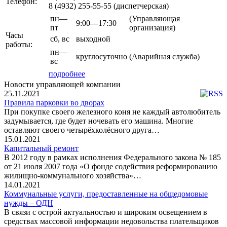
Телефон:
8 (4932)
255-55-55
(диспетчерская)
пн—
(Управляющая
9:00—17:30
пт
организация)
Часы
сб,
вс
выходной
работы:
пн—
круглосуточно
(Аварийная служба)
вс
подробнее
Новости управляющей компании
25.11.2021
Правила парковки во дворах
При покупке своего железного коня не каждый автолюбитель
задумывается, где будет ночевать его машина. Многие
оставляют своего четырёхколёсного друга…
15.01.2021
Капитальный ремонт
В 2012 году в рамках исполнения Федерального закона № 185
от 21 июля 2007 года «О фонде содействия реформированию
жилищно-коммунального хозяйства»…
14.01.2021
Коммунальные услуги, предоставленные на общедомовые
нужды – ОДН
В связи с острой актуальностью и широким освещением в
средствах массовой информации недовольства плательщиков