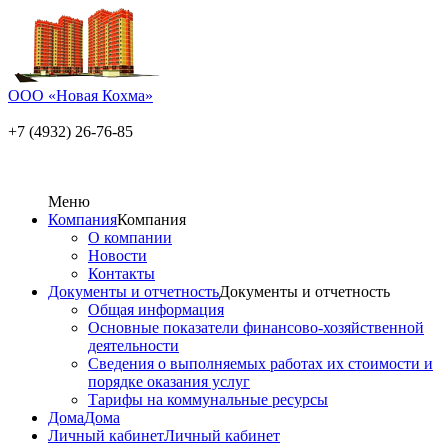
ООО «Новая Кохма»
+7 (4932) 26-76-85
Меню
Компания
Компания
О компании
Новости
Контакты
Документы и отчетность
Документы и отчетность
Общая информация
Основные показатели финансово-хозяйственной
деятельности
Сведения о выполняемых работах их стоимости и
порядке оказания услуг
Тарифы на коммунальные ресурсы
Дома
Дома
Личный кабинет
Личный кабинет