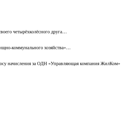
 своего четырёхколёсного друга…
илищно-коммунального хозяйства»…
просу начисления за ОДН «Управляющая компания ЖилКом»