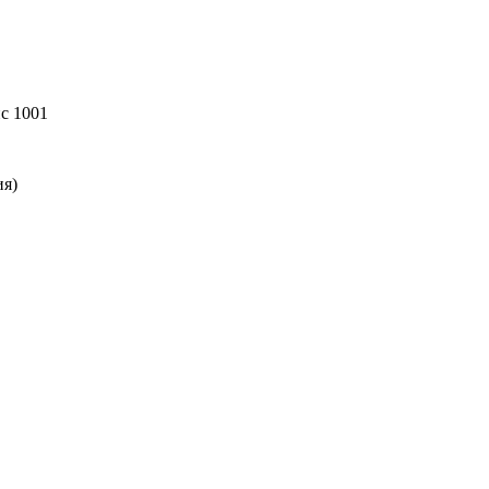
ис 1001
ия)