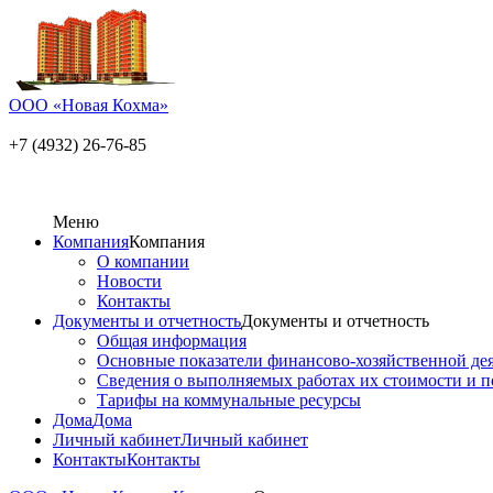
ООО «Новая Кохма»
+7 (4932) 26-76-85
Меню
Компания
Компания
О компании
Новости
Контакты
Документы и отчетность
Документы и отчетность
Общая информация
Основные показатели финансово-хозяйственной де
Сведения о выполняемых работах их стоимости и п
Тарифы на коммунальные ресурсы
Дома
Дома
Личный кабинет
Личный кабинет
Контакты
Контакты