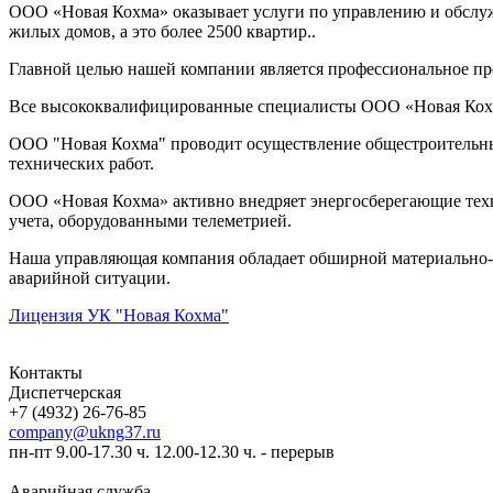
ООО «Новая Кохма» оказывает услуги по управлению и обслуж
жилых домов, а это более 2500 квартир..
Главной целью нашей компании является профессиональное пр
Все высококвалифицированные специалисты ООО «Новая Кохм
ООО "Новая Кохма" проводит осуществление общестроительны
технических работ.
ООО «Новая Кохма» активно внедряет энергосберегающие тех
учета, оборудованными телеметрией.
Наша управляющая компания обладает обширной материально-т
аварийной ситуации.
Лицензия УК "Новая Кохма"
Контакты
Диспетчерская
+7 (4932) 26-76-85
company@ukng37.ru
пн-пт 9.00-17.30 ч. 12.00-12.30 ч. - перерыв
Аварийная служба