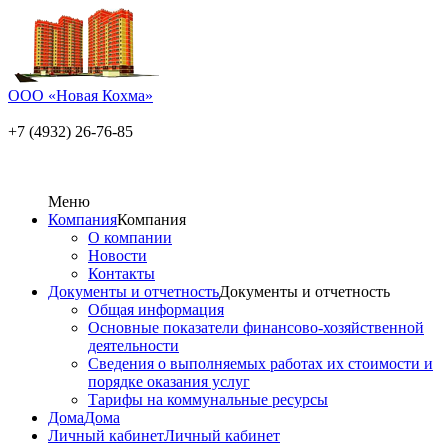
ООО «Новая Кохма»
+7 (4932) 26-76-85
Меню
Компания
Компания
О компании
Новости
Контакты
Документы и отчетность
Документы и отчетность
Общая информация
Основные показатели финансово-хозяйственной
деятельности
Сведения о выполняемых работах их стоимости и
порядке оказания услуг
Тарифы на коммунальные ресурсы
Дома
Дома
Личный кабинет
Личный кабинет